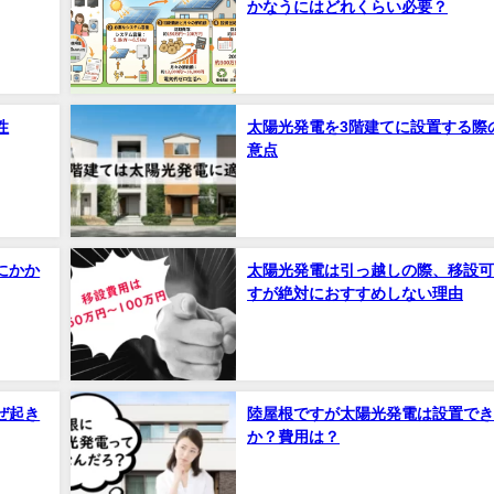
かなうにはどれくらい必要？
性
太陽光発電を3階建てに設置する際
意点
にかか
太陽光発電は引っ越しの際、移設可
すが絶対におすすめしない理由
ぜ起き
陸屋根ですが太陽光発電は設置でき
か？費用は？