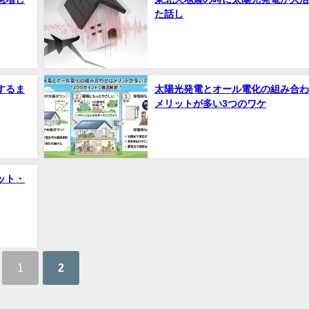
た話し
するま
太陽光発電とオール電化の組み合わ
メリットが多い3つのワケ
ット・
1
2