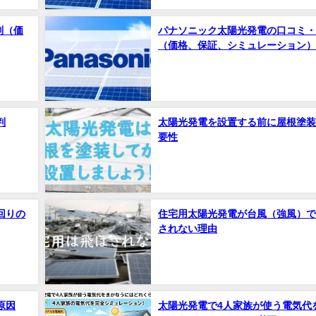
判（価
パナソニック太陽光発電の口コミ・
（価格、保証、シミュレーション）
判
太陽光発電を設置する前に屋根塗装
要性
回りの
住宅用太陽光発電が台風（強風）で
されない理由
原因
太陽光発電で4人家族が使う電気代