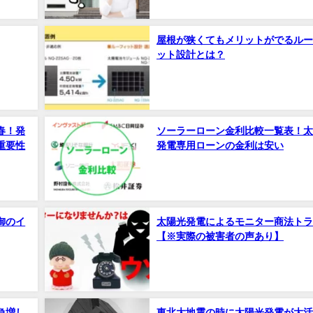
屋根が狭くてもメリットがでるルー
ット設計とは？
春！発
ソーラーローン金利比較一覧表！太
重要性
発電専用ローンの金利は安い
御のイ
太陽光発電によるモニター商法トラ
【※実際の被害者の声あり】
急増し
東北大地震の時に太陽光発電が大活