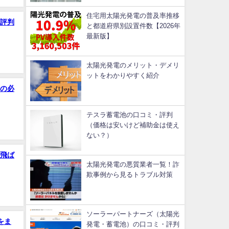
住宅用太陽光発電の普及率推移
評判
と都道府県別設置件数【2026年
最新版】
太陽光発電のメリット・デメリ
ットをわかりやすく紹介
の必
テスラ蓄電池の口コミ・評判
（価格は安いけど補助金は使え
ない？）
飛ば
太陽光発電の悪質業者一覧！詐
欺事例から見るトラブル対策
ソーラーパートナーズ（太陽光
をま
発電・蓄電池）の口コミ・評判