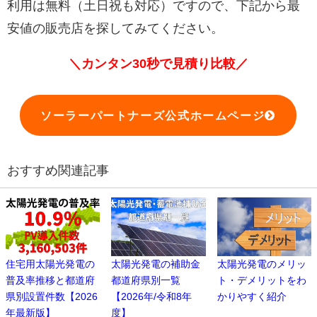
利用は無料（土日祝も対応）ですので、下記から最
安値の販売店を探してみてください。
＼カンタン30秒で見積り比較／
ソーラーパートナーズ公式ホームページ
おすすめ関連記事
住宅用太陽光発電の
太陽光発電の補助金
太陽光発電のメリッ
普及率推移と都道府
都道府県別一覧
ト・デメリットをわ
県別設置件数【2026
【2026年/令和8年
かりやすく紹介
年最新版】
度】