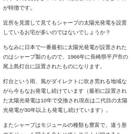
単
が特徴です。
NQ-
120,000
結
18.2%
210W
1165×9
210AD
円
近所を見渡して見てもシャープの太陽光発電を設置
晶
しているお宅が多いのではないでしょうか？
単
NQ-
95,400
ちなみに日本で一番最初に太陽光発電が設置された
結
18.3%
155W
990×8
155AE
円
のはシャープ製のもので、1966年に長崎県平戸市の
晶
尾上島灯台に設置されたものになります。
単
NQ-
62,600
灯台という雨、風がダイレクトに吹き荒れる地域な
結
14.0%
101W
1092×
101LE
円
がら今もなお発電し続けています（最初に設置され
晶
た太陽光発電は10年で交換され現在は二代目の太陽
単
光発電が30年以上も発電し続けています）。
NU-
97,500
結
15.5%
205W
1318×1
205AD
円
またシャープはモジュールの種類も豊富で、違う形
晶