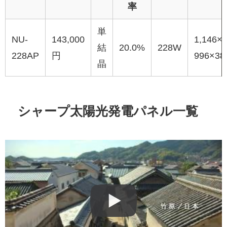
率
単
NU-
143,000
1,146×
結
20.0%
228W
228AP
円
996×38
晶
シャープ太陽光発電パネル一覧