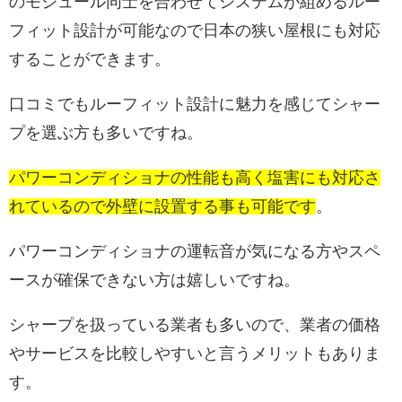
のモジュール同士を合わせてシステムが組めるルー
単
フィット設計が可能なので日本の狭い屋根にも対応
NB-
176,400
結
19.7%
245W
1559×
することができます。
245AB
円
晶
口コミでもルーフィット設計に魅力を感じてシャー
多
プを選ぶ方も多いですね。
ND-
75,200
結
15.2%
175W
1165×9
175AC
円
パワーコンディショナの性能も高く塩害にも対応さ
晶
れているので外壁に設置する事も可能です
。
多
ND-
83,200
パワーコンディショナの運転音が気になる方やスペ
結
14.7%
170W
1165×9
170HB
円
ースが確保できない方は嬉しいですね。
晶
シャープを扱っている業者も多いので、業者の価格
やサービスを比較しやすいと言うメリットもありま
す。