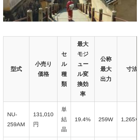
最大
セ
モジ
公称
小売り
ル
ュー
型式
最大
寸法
価格
種
ル変
出力
類
換効
率
単
NU-
131,010
結
19.4%
259W
1,265×
259AM
円
晶