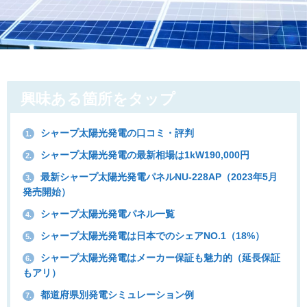
興味ある箇所をタップ
シャープ太陽光発電の口コミ・評判
1.
シャープ太陽光発電の最新相場は1kW190,000円
2.
最新シャープ太陽光発電パネルNU-228AP（2023年5月
3.
発売開始）
シャープ太陽光発電パネル一覧
4.
シャープ太陽光発電は日本でのシェアNO.1（18%）
5.
シャープ太陽光発電はメーカー保証も魅力的（延長保証
6.
もアリ）
都道府県別発電シミュレーション例
7.