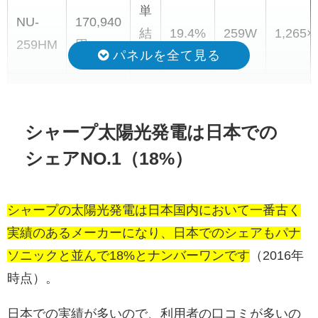
単
NU-
170,940
結
19.4%
259W
1,265×
259HM
円
晶
単
NU-
120,000
結
18.4%
240W
1318×1
240AH
円
シャープ太陽光発電は日本での
晶
シェアNO.1（18%）
単
NQ-
146,400
結
19.6%
256W
1318×
256AF
円
シャープの太陽光発電は日本国内において一番古く
晶
実績のあるメーカーになり、日本でのシェアもパナ
単
ソニックと並んで18%とナンバーワンです
（2016年
NQ-
125,000
結
19.1%
220W
1165×9
時点）。
220AE
円
晶
日本での実績が多いので、利用者の口コミが多いの