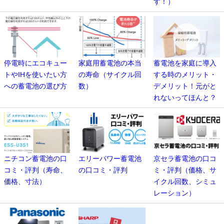
す！）
停電時にエコキュー
家庭用蓄電池の本当
蓄電池を家庭に導入
トやIHを使いたい方
の寿命（サイクル回
する時のメリット・
への蓄電池の選び方
数）
デメリット！元がと
れないってほんと？
ニチコン蓄電池の口
エリーパワー蓄電池
京セラ蓄電池の口コ
コミ・評判（寿命、
の口コミ・評判
ミ・評判（価格、サ
価格、寸法）
イクル回数、シミュ
レーション）