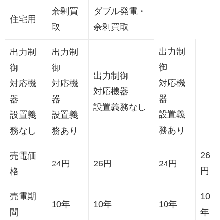
余剰買
ダブル発電・
住宅用
取
余剰買取
出力制
出力制
出力制
御
御
御
出力制御
対応機
対応機
対応機
対応機器
器
器
器
設置義務なし
設置義
設置義
設置義
務あり
務なし
務あり
26
売電価
24円
26円
24円
円
格
売電期
10
10年
10年
10年
間
年