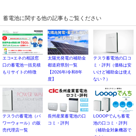
蓄電池に関する他の記事もご覧ください
エコ×エネの相談窓
太陽光発電の補助金
テスラ蓄電池の口コ
口の蓄電池一括見積
都道府県別一覧
ミ・評判（価格は安
もりサイトの特徴
【2026年/令和8年
いけど補助金は使え
度】
ない？）
テスラの蓄電池（パ
長州産業蓄電池の口
LOOOPでんち蓄電
ワーウォール）の販
コミ・評判
池の口コミ・評判
売代理店一覧
（補助金対象機器で