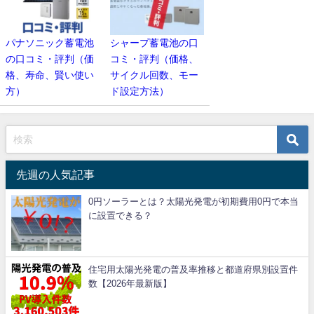
パナソニック蓄電池
シャープ蓄電池の口
の口コミ・評判（価
コミ・評判（価格、
格、寿命、賢い使い
サイクル回数、モー
方）
ド設定方法）
先週の人気記事
0円ソーラーとは？太陽光発電が初期費用0円で本当
に設置できる？
住宅用太陽光発電の普及率推移と都道府県別設置件
数【2026年最新版】