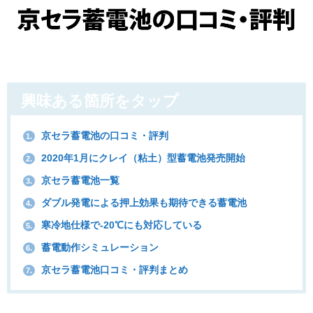
興味ある箇所をタップ
京セラ蓄電池の口コミ・評判
1.
2020年1月にクレイ（粘土）型蓄電池発売開始
2.
京セラ蓄電池一覧
3.
ダブル発電による押上効果も期待できる蓄電池
4.
寒冷地仕様で-20℃にも対応している
5.
蓄電動作シミュレーション
6.
京セラ蓄電池口コミ・評判まとめ
7.