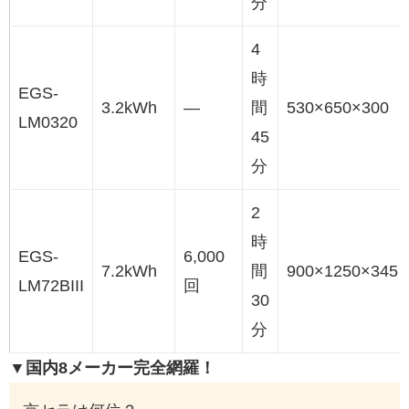
分
4
時
EGS-
3.2kWh
―
間
530×650×300
LM0320
45
分
2
時
EGS-
6,000
7.2kWh
間
900×1250×345
LM72BIII
回
30
分
▼国内8メーカー完全網羅！