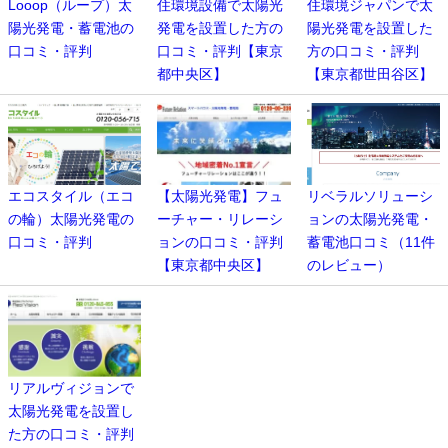
Looop（ループ）太
住環境設備で太陽光
住環境ジャパンで太
陽光発電・蓄電池の
発電を設置した方の
陽光発電を設置した
口コミ・評判
口コミ・評判【東京
方の口コミ・評判
都中央区】
【東京都世田谷区】
エコスタイル（エコ
【太陽光発電】フュ
リベラルソリューシ
の輪）太陽光発電の
ーチャー・リレーシ
ョンの太陽光発電・
口コミ・評判
ョンの口コミ・評判
蓄電池口コミ（11件
【東京都中央区】
のレビュー）
リアルヴィジョンで
太陽光発電を設置し
た方の口コミ・評判