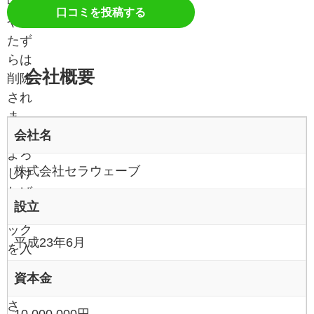
中傷
口コミを投稿する
やい
たず
らは
会社概要
削除
され
ま
会社名
す。
よろ
株式会社セラウェーブ
しけ
れば
設立
チェ
ック
平成23年6月
を入
れて
資本金
くだ
さ
10,000,000円