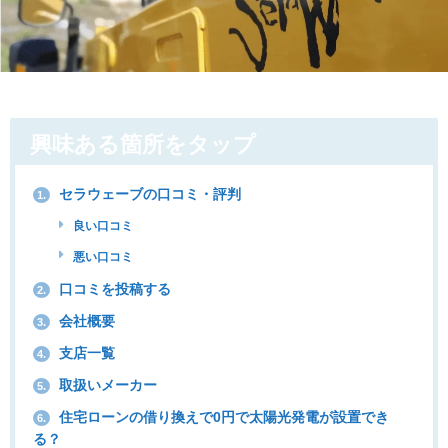
興味ある箇所をタップ
セラウェーブの口コミ・評判
1.
良い口コミ
悪い口コミ
口コミを投稿する
2.
会社概要
3.
支店一覧
4.
取扱いメーカー
5.
住宅ローンの借り換えで0円で太陽光発電が設置でき
6.
る？