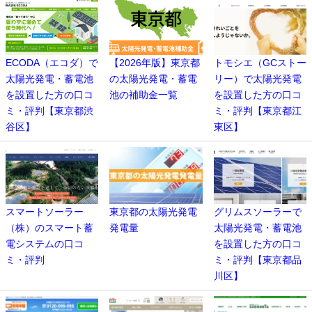
ECODA（エコダ）で
【2026年版】東京都
トモシエ（GCストー
太陽光発電・蓄電池
の太陽光発電・蓄電
リー）で太陽光発電
を設置した方の口コ
池の補助金一覧
を設置した方の口コ
ミ・評判【東京都渋
ミ・評判【東京都江
谷区】
東区】
スマートソーラー
東京都の太陽光発電
グリムスソーラーで
（株）のスマート蓄
発電量
太陽光発電・蓄電池
電システムの口コ
を設置した方の口コ
ミ・評判
ミ・評判【東京都品
川区】