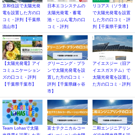
京和住設で太陽光発
日本エコシステムの
リコアス（ソラ達）
電を設置した方の口
太陽光発電・蓄電
で太陽光発電を設置
コミ・評判【千葉県
池・じぶん電力の口
した方の口コミ・評
流山市】
コミ・評判
判【千葉県千葉市】
【太陽光発電】アイ
グリーニング・プラ
アイエスジー（旧ア
コミュニケーション
ンで太陽光発電を設
イエスガステム）で
ズの口コミ・評判
置した方の口コミ・
太陽光発電を設置し
【千葉県千葉市】
評判【千葉県鎌ヶ谷
た方の口コミ・評判
市】
Team Lohasで太陽
富士テクニカルコー
二和エンジニアリン
光発電を設置した方
ポレーションの太陽
グで太陽光発電を設