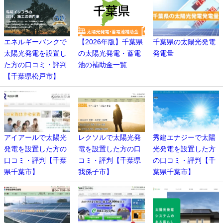
エネルギーバンクで
【2026年版】千葉県
千葉県の太陽光発電
太陽光発電を設置し
の太陽光発電・蓄電
発電量
た方の口コミ・評判
池の補助金一覧
【千葉県松戸市】
アイアールで太陽光
レクソルで太陽光発
秀建エナジーで太陽
発電を設置した方の
電を設置した方の口
光発電を設置した方
口コミ・評判【千葉
コミ・評判【千葉県
の口コミ・評判【千
県千葉市】
我孫子市】
葉県千葉市】