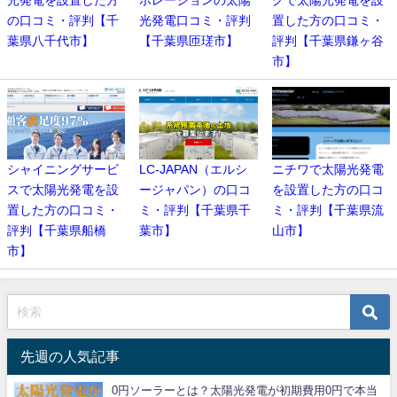
の口コミ・評判【千
光発電口コミ・評判
置した方の口コミ・
葉県八千代市】
【千葉県匝瑳市】
評判【千葉県鎌ヶ谷
市】
シャイニングサービ
LC-JAPAN（エルシ
ニチワで太陽光発電
スで太陽光発電を設
ージャパン）の口コ
を設置した方の口コ
置した方の口コミ・
ミ・評判【千葉県千
ミ・評判【千葉県流
評判【千葉県船橋
葉市】
山市】
市】
先週の人気記事
0円ソーラーとは？太陽光発電が初期費用0円で本当