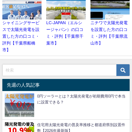
シャイニングサービ
LC-JAPAN（エルシ
ニチワで太陽光発電
スで太陽光発電を設
ージャパン）の口コ
を設置した方の口コ
置した方の口コミ・
ミ・評判【千葉県千
ミ・評判【千葉県流
評判【千葉県船橋
葉市】
山市】
市】
先週の人気記事
0円ソーラーとは？太陽光発電が初期費用0円で本当
に設置できる？
住宅用太陽光発電の普及率推移と都道府県別設置件
数【2026年最新版】