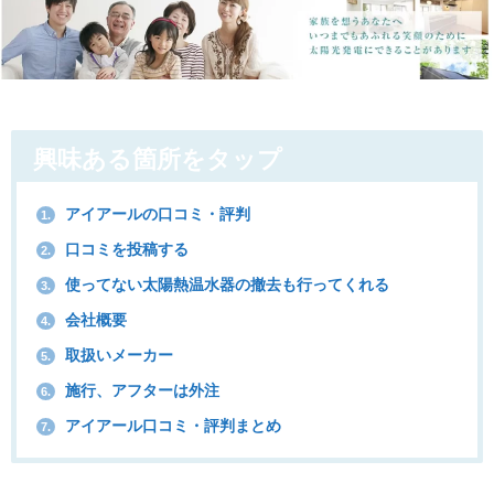
興味ある箇所をタップ
アイアールの口コミ・評判
1.
口コミを投稿する
2.
使ってない太陽熱温水器の撤去も行ってくれる
3.
会社概要
4.
取扱いメーカー
5.
施行、アフターは外注
6.
アイアール口コミ・評判まとめ
7.