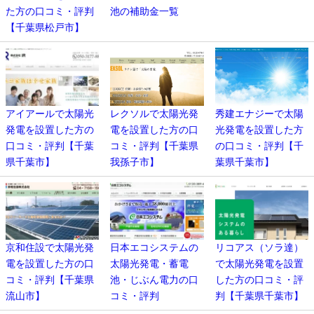
た方の口コミ・評判
池の補助金一覧
【千葉県松戸市】
アイアールで太陽光
レクソルで太陽光発
秀建エナジーで太陽
発電を設置した方の
電を設置した方の口
光発電を設置した方
口コミ・評判【千葉
コミ・評判【千葉県
の口コミ・評判【千
県千葉市】
我孫子市】
葉県千葉市】
京和住設で太陽光発
日本エコシステムの
リコアス（ソラ達）
電を設置した方の口
太陽光発電・蓄電
で太陽光発電を設置
コミ・評判【千葉県
池・じぶん電力の口
した方の口コミ・評
流山市】
コミ・評判
判【千葉県千葉市】