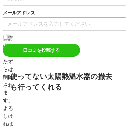
メールアドレス
誹謗
中傷
口コミを投稿する
やい
たず
らは
使ってない太陽熱温水器の撤去
削除
され
も行ってくれる
ま
す。
よろ
しけ
れば