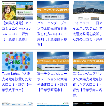
【太陽光発電】アイ
グリーニング・プラ
アイエスジー（旧ア
コミュニケーション
ンで太陽光発電を設
イエスガステム）で
ズの口コミ・評判
置した方の口コミ・
太陽光発電を設置し
【千葉県千葉市】
評判【千葉県鎌ヶ谷
た方の口コミ・評判
市】
Team Lohasで太陽
富士テクニカルコー
二和エンジニアリン
光発電を設置した方
ポレーションの太陽
グで太陽光発電を設
の口コミ・評判【千
光発電口コミ・評判
置した方の口コミ・
葉県八千代市】
【千葉県匝瑳市】
評判【千葉県鎌ヶ谷
市】