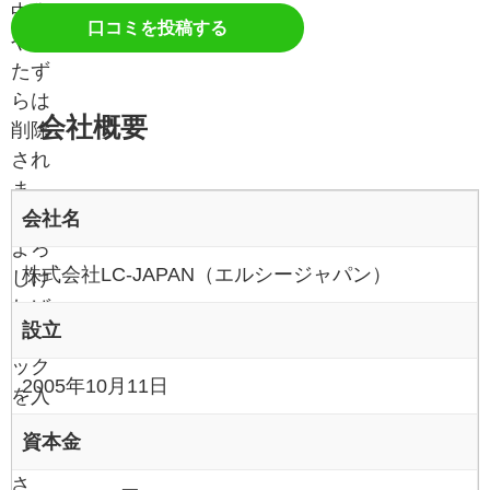
中傷
口コミを投稿する
やい
たず
らは
会社概要
削除
され
ま
会社名
す。
よろ
株式会社LC-JAPAN（エルシージャパン）
しけ
れば
設立
チェ
ック
2005年10月11日
を入
れて
資本金
くだ
さ