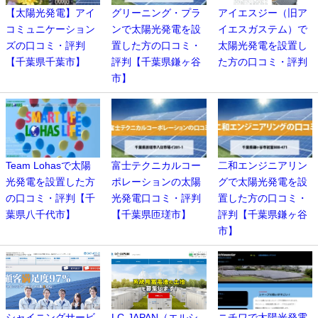
【太陽光発電】アイ
グリーニング・プラ
アイエスジー（旧ア
コミュニケーション
ンで太陽光発電を設
イエスガステム）で
ズの口コミ・評判
置した方の口コミ・
太陽光発電を設置し
【千葉県千葉市】
評判【千葉県鎌ヶ谷
た方の口コミ・評判
市】
Team Lohasで太陽
富士テクニカルコー
二和エンジニアリン
光発電を設置した方
ポレーションの太陽
グで太陽光発電を設
の口コミ・評判【千
光発電口コミ・評判
置した方の口コミ・
葉県八千代市】
【千葉県匝瑳市】
評判【千葉県鎌ヶ谷
市】
シャイニングサービ
LC-JAPAN（エルシ
ニチワで太陽光発電