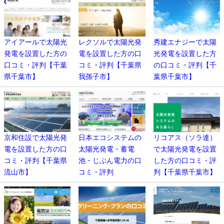
アイアールで太陽光
レクソルで太陽光発
秀建エナジーで太陽
発電を設置した方の
電を設置した方の口
光発電を設置した方
口コミ・評判【千葉
コミ・評判【千葉県
の口コミ・評判【千
県千葉市】
我孫子市】
葉県千葉市】
京和住設で太陽光発
日本エコシステムの
リコアス（ソラ達）
電を設置した方の口
太陽光発電・蓄電
で太陽光発電を設置
コミ・評判【千葉県
池・じぶん電力の口
した方の口コミ・評
流山市】
コミ・評判
判【千葉県千葉市】