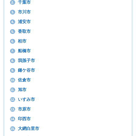
千葉市
2.
市川市
3.
浦安市
4.
香取市
5.
柏市
6.
船橋市
7.
我孫子市
8.
鎌ケ谷市
9.
佐倉市
10.
旭市
11.
いすみ市
12.
市原市
13.
印西市
14.
大網白里市
15.