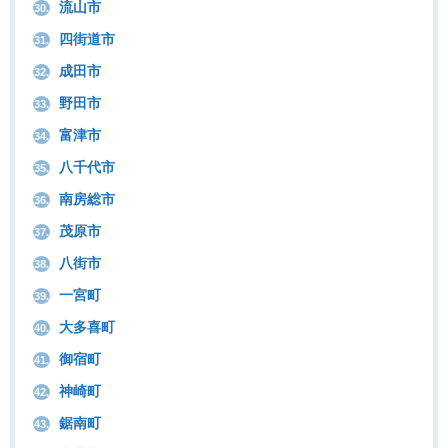
流山市
30.
四街道市
31.
成田市
32.
野田市
33.
富津市
34.
八千代市
35.
南房総市
36.
茂原市
37.
八街市
38.
一宮町
39.
大多喜町
40.
御宿町
41.
神崎町
42.
鋸南町
43.