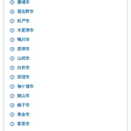
勝浦市
16.
習志野市
17.
松戸市
18.
木更津市
19.
鴨川市
20.
君津市
21.
山武市
22.
白井市
23.
匝瑳市
24.
袖ケ浦市
25.
館山市
26.
銚子市
27.
東金市
28.
富里市
29.