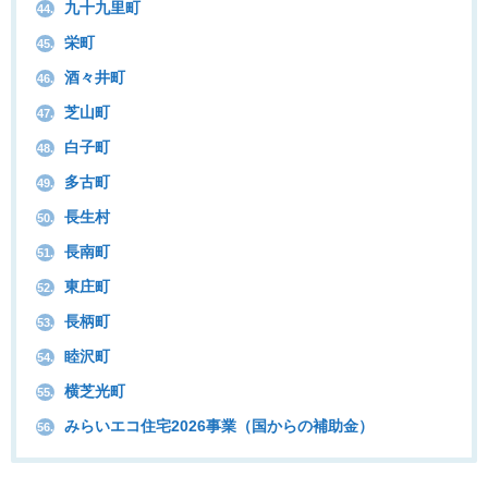
九十九里町
44.
栄町
45.
酒々井町
46.
芝山町
47.
白子町
48.
多古町
49.
長生村
50.
長南町
51.
東庄町
52.
長柄町
53.
睦沢町
54.
横芝光町
55.
みらいエコ住宅2026事業（国からの補助金）
56.