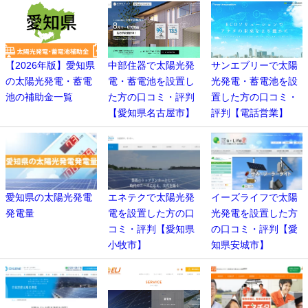
【2026年版】愛知県
中部住器で太陽光発
サンエブリーで太陽
の太陽光発電・蓄電
電・蓄電池を設置し
光発電・蓄電池を設
池の補助金一覧
た方の口コミ・評判
置した方の口コミ・
【愛知県名古屋市】
評判【電話営業】
愛知県の太陽光発電
エネテクで太陽光発
イーズライフで太陽
発電量
電を設置した方の口
光発電を設置した方
コミ・評判【愛知県
の口コミ・評判【愛
小牧市】
知県安城市】