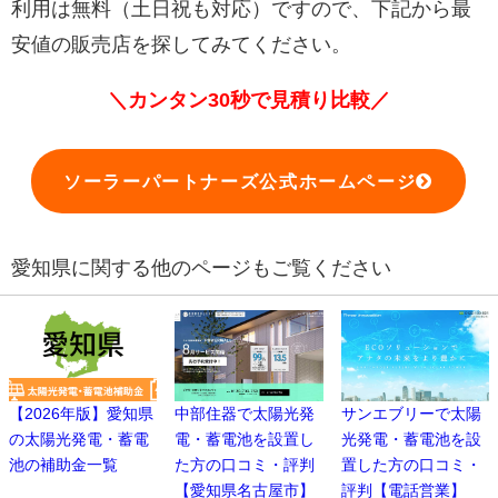
利用は無料（土日祝も対応）ですので、下記から最
安値の販売店を探してみてください。
＼カンタン30秒で見積り比較／
ソーラーパートナーズ公式ホームページ
愛知県に関する他のページもご覧ください
【2026年版】愛知県
中部住器で太陽光発
サンエブリーで太陽
の太陽光発電・蓄電
電・蓄電池を設置し
光発電・蓄電池を設
池の補助金一覧
た方の口コミ・評判
置した方の口コミ・
【愛知県名古屋市】
評判【電話営業】