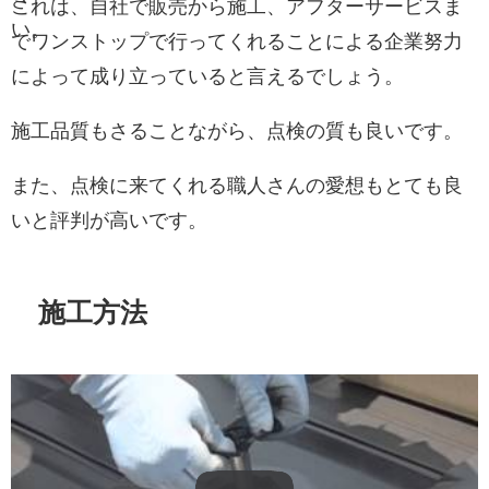
さ
これは、自社で販売から施工、アフターサービスま
い。
でワンストップで行ってくれることによる企業努力
によって成り立っていると言えるでしょう。
施工品質もさることながら、点検の質も良いです。
また、点検に来てくれる職人さんの愛想もとても良
いと評判が高いです。
施工方法