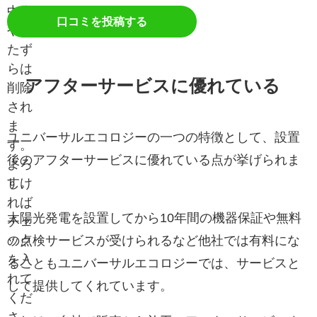
中傷
口コミを投稿する
やい
たず
らは
アフターサービスに優れている
削除
され
ま
ユニバーサルエコロジーの一つの特徴として、設置
す。
後のアフターサービスに優れている点が挙げられま
よろ
す。
しけ
れば
太陽光発電を設置してから10年間の機器保証や無料
チェ
の点検サービスが受けられるなど他社では有料にな
ック
を入
ることもユニバーサルエコロジーでは、サービスと
れて
して提供してくれています。
くだ