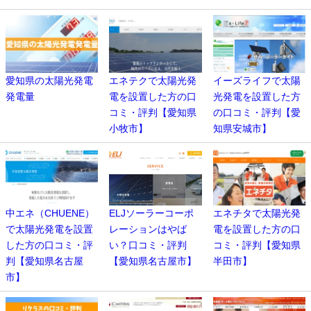
愛知県の太陽光発電
エネテクで太陽光発
イーズライフで太陽
発電量
電を設置した方の口
光発電を設置した方
コミ・評判【愛知県
の口コミ・評判【愛
小牧市】
知県安城市】
中エネ（CHUENE）
ELJソーラーコーポ
エネチタで太陽光発
で太陽光発電を設置
レーションはやば
電を設置した方の口
した方の口コミ・評
い？口コミ・評判
コミ・評判【愛知県
判【愛知県名古屋
【愛知県名古屋市】
半田市】
市】