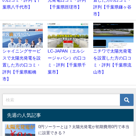
葉県八千代市】
【千葉県匝瑳市】
評判【千葉県鎌ヶ谷
市】
シャイニングサービ
LC-JAPAN（エルシ
ニチワで太陽光発電
スで太陽光発電を設
ージャパン）の口コ
を設置した方の口コ
置した方の口コミ・
ミ・評判【千葉県千
ミ・評判【千葉県流
評判【千葉県船橋
葉市】
山市】
市】
先週の人気記事
0円ソーラーとは？太陽光発電が初期費用0円で本当
に設置できる？