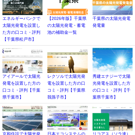
エネルギーバンクで
【2026年版】千葉県
千葉県の太陽光発電
太陽光発電を設置し
の太陽光発電・蓄電
発電量
た方の口コミ・評判
池の補助金一覧
【千葉県松戸市】
アイアールで太陽光
レクソルで太陽光発
秀建エナジーで太陽
発電を設置した方の
電を設置した方の口
光発電を設置した方
口コミ・評判【千葉
コミ・評判【千葉県
の口コミ・評判【千
県千葉市】
我孫子市】
葉県千葉市】
京和住設で太陽光発
日本エコシステムの
リコアス（ソラ達）