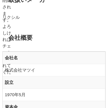
削除
され
ま
リクシル
す。
よろ
しけ
会社概要
れば
チェ
ック
会社名
を入
れて
株式会社マツイ
くだ
さ
設立
い。
1970年5月
資本金