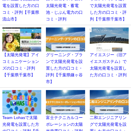
電を設置した方の口
太陽光発電・蓄電
で太陽光発電を設置
コミ・評判【千葉県
池・じぶん電力の口
した方の口コミ・評
流山市】
コミ・評判
判【千葉県千葉市】
【太陽光発電】アイ
グリーニング・プラ
アイエスジー（旧ア
コミュニケーション
ンで太陽光発電を設
イエスガステム）で
ズの口コミ・評判
置した方の口コミ・
太陽光発電を設置し
【千葉県千葉市】
評判【千葉県鎌ヶ谷
た方の口コミ・評判
市】
Team Lohasで太陽
富士テクニカルコー
二和エンジニアリン
光発電を設置した方
ポレーションの太陽
グで太陽光発電を設
の口コミ・評判【千
光発電口コミ・評判
置した方の口コミ・