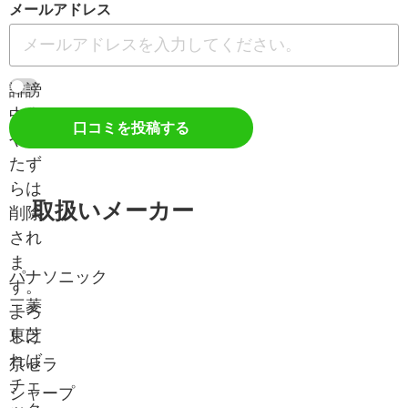
メールアドレス
誹謗
中傷
口コミを投稿する
やい
たず
らは
取扱いメーカー
削除
され
ま
パナソニック
す。
三菱
よろ
東芝
しけ
れば
京セラ
チェ
シャープ