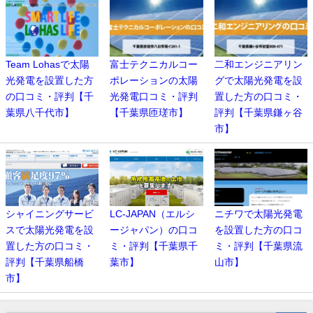
Team Lohasで太陽
富士テクニカルコー
二和エンジニアリン
光発電を設置した方
ポレーションの太陽
グで太陽光発電を設
の口コミ・評判【千
光発電口コミ・評判
置した方の口コミ・
葉県八千代市】
【千葉県匝瑳市】
評判【千葉県鎌ヶ谷
市】
シャイニングサービ
LC-JAPAN（エルシ
ニチワで太陽光発電
スで太陽光発電を設
ージャパン）の口コ
を設置した方の口コ
置した方の口コミ・
ミ・評判【千葉県千
ミ・評判【千葉県流
評判【千葉県船橋
葉市】
山市】
市】