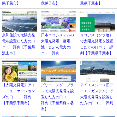
県千葉市】
我孫子市】
葉県千葉市】
京和住設で太陽光発
日本エコシステムの
リコアス（ソラ達）
電を設置した方の口
太陽光発電・蓄電
で太陽光発電を設置
コミ・評判【千葉県
池・じぶん電力の口
した方の口コミ・評
流山市】
コミ・評判
判【千葉県千葉市】
【太陽光発電】アイ
グリーニング・プラ
アイエスジー（旧ア
コミュニケーション
ンで太陽光発電を設
イエスガステム）で
ズの口コミ・評判
置した方の口コミ・
太陽光発電を設置し
【千葉県千葉市】
評判【千葉県鎌ヶ谷
た方の口コミ・評判
市】