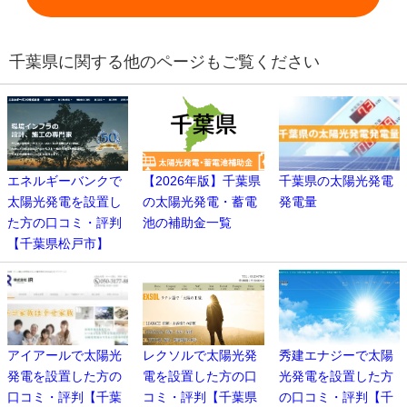
千葉県に関する他のページもご覧ください
エネルギーバンクで
【2026年版】千葉県
千葉県の太陽光発電
太陽光発電を設置し
の太陽光発電・蓄電
発電量
た方の口コミ・評判
池の補助金一覧
【千葉県松戸市】
アイアールで太陽光
レクソルで太陽光発
秀建エナジーで太陽
発電を設置した方の
電を設置した方の口
光発電を設置した方
口コミ・評判【千葉
コミ・評判【千葉県
の口コミ・評判【千