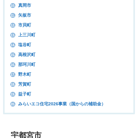
真岡市
10.
矢板市
11.
市貝町
12.
上三川町
13.
塩谷町
14.
高根沢町
15.
那珂川町
16.
野木町
17.
芳賀町
18.
益子町
19.
みらいエコ住宅2026事業（国からの補助金）
20.
宇都宮市