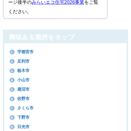
ージ後半の
みらいエコ住宅2026事業
をご覧
ください。
興味ある箇所をタップ
宇都宮市
1.
足利市
2.
栃木市
3.
小山市
4.
鹿沼市
5.
佐野市
6.
さくら市
7.
下野市
8.
日光市
9.