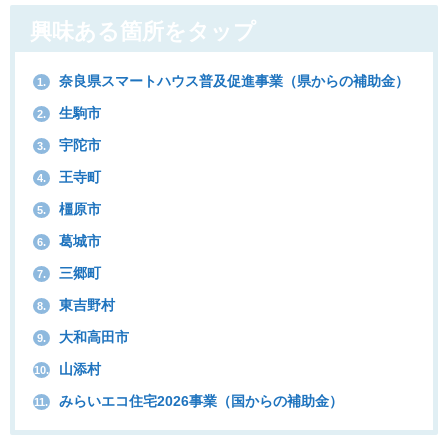
興味ある箇所をタップ
奈良県スマートハウス普及促進事業（県からの補助金）
1.
生駒市
2.
宇陀市
3.
王寺町
4.
橿原市
5.
葛城市
6.
三郷町
7.
東吉野村
8.
大和高田市
9.
山添村
10.
みらいエコ住宅2026事業（国からの補助金）
11.