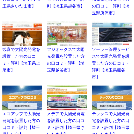
玉県さいたま市】
判【埼玉県越谷市】
の口コミ・評判【埼
玉県所沢市】
観喜で太陽光発電を
フジオックスで太陽
ソーラー管理サービ
設置した方の口コ
光発電を設置した方
スで太陽光発電を設
ミ・評判【埼玉県上
の口コミ・評判【埼
置した方の口コミ・
尾市】
玉県越谷市】
評判【埼玉県熊谷
市】
エコアップで太陽光
メデアで太陽光発電
テックスで太陽光発
発電を設置した方の
を設置した方の口コ
電を設置した方の口
口コミ・評判【埼玉
ミ・評判【埼玉県さ
コミ・評判【埼玉県