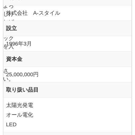
よろ
株式会社 A-スタイル
しけ
れば
設立
チェ
ック
1996年3月
を入
れて
資本金
くだ
さ
25,000,000円
い。
取り扱い品目
太陽光発電
オール電化
LED