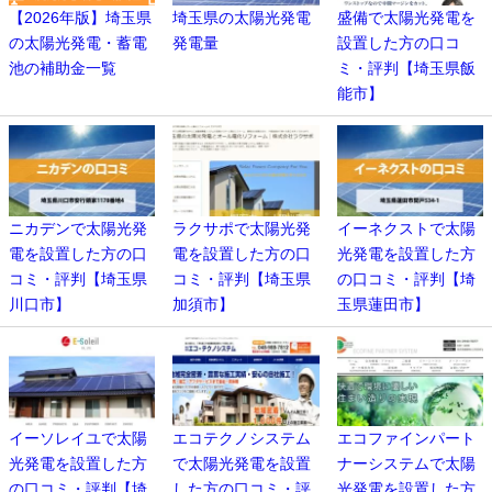
【2026年版】埼玉県
埼玉県の太陽光発電
盛備で太陽光発電を
の太陽光発電・蓄電
発電量
設置した方の口コ
池の補助金一覧
ミ・評判【埼玉県飯
能市】
ニカデンで太陽光発
ラクサポで太陽光発
イーネクストで太陽
電を設置した方の口
電を設置した方の口
光発電を設置した方
コミ・評判【埼玉県
コミ・評判【埼玉県
の口コミ・評判【埼
川口市】
加須市】
玉県蓮田市】
イーソレイユで太陽
エコテクノシステム
エコファインパート
光発電を設置した方
で太陽光発電を設置
ナーシステムで太陽
の口コミ・評判【埼
した方の口コミ・評
光発電を設置した方