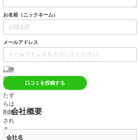
お名前（ニックネーム）
メールアドレス
誹謗
中傷
口コミを投稿する
やい
たず
らは
会社概要
削除
され
ま
会社名
す。