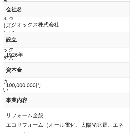
ま
会社名
す。
よろ
フジオックス株式会社
しけ
れば
設立
チェ
ック
1926年
を入
れて
資本金
くだ
さ
100,000,000円
い。
事業内容
リフォーム全般
エコリフォーム（オール電化、太陽光発電、エネ