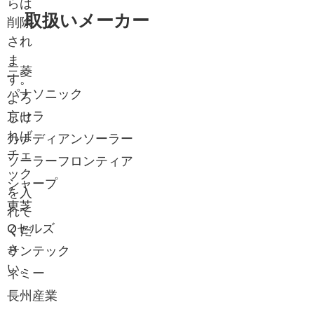
らは
取扱いメーカー
削除
され
ま
三菱
す。
パナソニック
よろ
京セラ
しけ
れば
カナディアンソーラー
チェ
ソーラーフロンティア
ック
シャープ
を入
東芝
れて
Qセルズ
くだ
さ
サンテック
い。
ネミー
長州産業