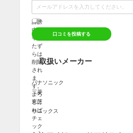
誹謗
中傷
口コミを投稿する
やい
たず
らは
取扱いメーカー
削除
され
ま
パナソニック
す。
三菱
よろ
東芝
しけ
れば
サニックス
チェ
ック