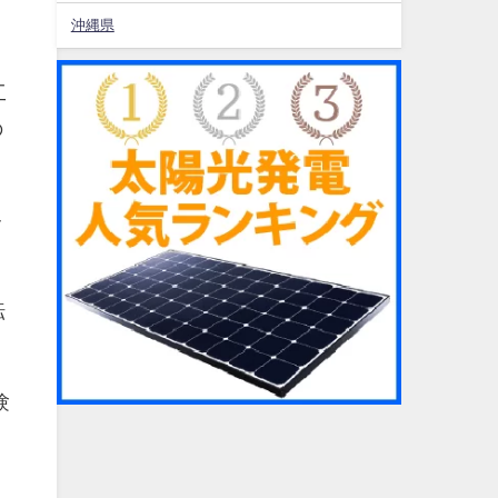
沖縄県
工
の
キ
転
験