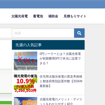
太陽光発電
蓄電池
補助金
見積もりサイト
先週の人気記事
】
0円ソーラーとは？太陽光発電
が初期費用0円で本当に設置で
きる？
住宅用太陽光発電の普及率推移
と都道府県別設置件数【2026年
最新版】
太陽光発電のメリット・デメリ
ットをわかりやすく紹介