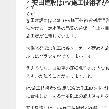
を入
安田建設はPV施工技術者
れて
くだ
安田建設にはJcot（PV施工技術者制度
さ
い。
における一定水準の品質の確保・向上を
施工者が在籍しています。
太陽光発電の施工は各メーカーが定める施
ルにはバラツキがでてしまいます。
例えるなら、自動車の運転免許のようなも
スキルが違うことがありますよね。
PV施工技術者の認定試験は施工IDを取
に合格した、ある一定以上の施工スキル
安田建設には、PV施工技術者が在籍して