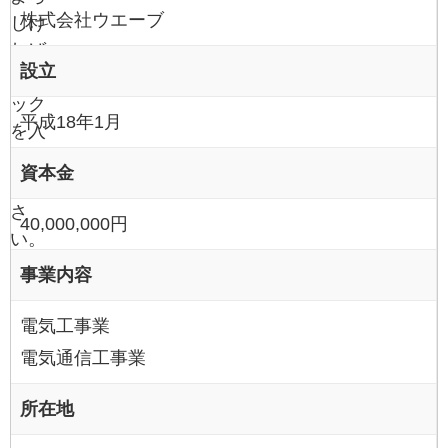
株式会社ウエーブ
しけ
れば
設立
チェ
ック
平成18年1月
を入
れて
資本金
くだ
さ
40,000,000円
い。
事業内容
電気工事業
電気通信工事業
所在地