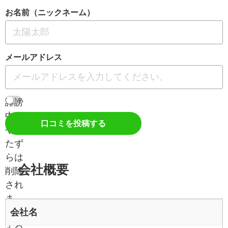
お名前（ニックネーム）
メールアドレス
誹謗
中傷
口コミを投稿する
やい
たず
らは
会社概要
削除
され
ま
会社名
す。
よろ