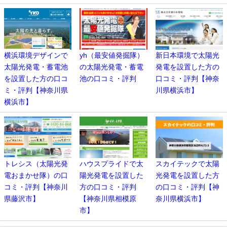
横浜環境デザインで
yh（最安値発掘隊）
新日本環境で太陽光
太陽光発電・蓄電池
の太陽光発電・蓄電
発電を設置した方の
を設置した方の口コ
池の口コミ・評判
口コミ・評判【神奈
ミ・評判【神奈川県
川県横浜市】
横浜市】
トレシス（太陽光発
ハウスプライドで太
スカイテックで太陽
電おまかせ隊）の口
陽光発電を設置した
光発電を設置した方
コミ・評判【神奈川
方の口コミ・評判
の口コミ・評判【神
県藤沢市】
【神奈川県相模原
奈川県横浜市】
市】