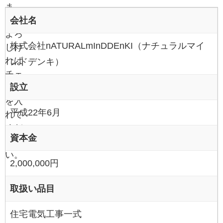
ま
会社名
す。
よろ
株式会社nATURALmInDDEnKI（ナチュラルマイ
しけ
れば
ンドデンキ）
チェ
設立
ック
を入
平成22年6月
れて
くだ
資本金
さ
い。
2,000,000円
取扱い品目
住宅電気工事一式