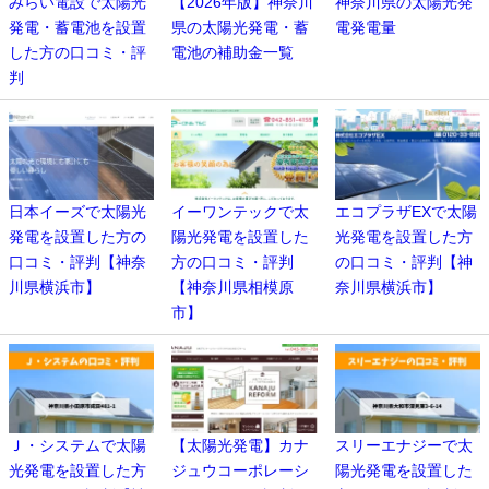
みらい電設で太陽光
【2026年版】神奈川
神奈川県の太陽光発
発電・蓄電池を設置
県の太陽光発電・蓄
電発電量
した方の口コミ・評
電池の補助金一覧
判
日本イーズで太陽光
イーワンテックで太
エコプラザEXで太陽
発電を設置した方の
陽光発電を設置した
光発電を設置した方
口コミ・評判【神奈
方の口コミ・評判
の口コミ・評判【神
川県横浜市】
【神奈川県相模原
奈川県横浜市】
市】
Ｊ・システムで太陽
【太陽光発電】カナ
スリーエナジーで太
光発電を設置した方
ジュウコーポレーシ
陽光発電を設置した