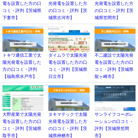
電を設置した方の口
光発電を設置した方
光発電を設置した方
コミ・評判【茨城県
の口コミ・評判【茨
の口コミ・評判【茨
下妻市】
城県古河市】
城県笠間市】
トキワ通信工業で太
ダイムラで太陽光発
不二建設で太陽光発
陽光発電を設置した
電を設置した方の口
電を設置した方の口
方の口コミ・評判
コミ・評判【茨城県
コミ・評判【茨城県
【福島県水戸市】
日立市】
龍ヶ崎市】
大野産業で太陽光発
タキマテックで太陽
サンライフコーポレ
電を設置した方の口
光発電を設置した方
ーションの口コミ・
コミ・評判【茨城県
の口コミ・評判【茨
評判【茨城県笠間
取手市】
城県神栖市】
市】