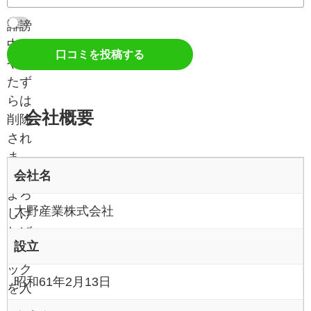
誹謗
中傷
口コミを投稿する
やい
たず
らは
会社概要
削除
され
ま
会社名
す。
よろ
大野産業株式会社
しけ
れば
設立
チェ
ック
昭和61年2月13日
を入
れて