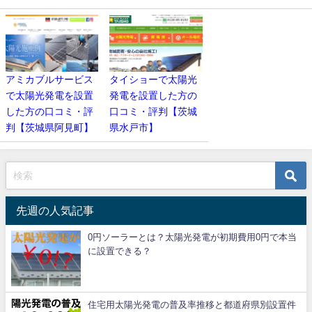
アミカブルサービス
タイショーで太陽光
で太陽光発電を設置
発電を設置した方の
した方の口コミ・評
口コミ・評判【茨城
判【茨城県阿見町】
県水戸市】
先週の人気記事
0円ソーラーとは？太陽光発電が初期費用0円で本当
に設置できる？
住宅用太陽光発電の普及率推移と都道府県別設置件