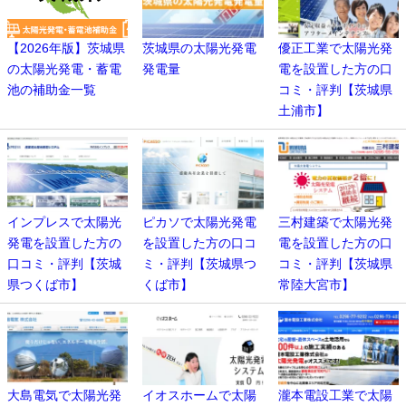
【2026年版】茨城県
茨城県の太陽光発電
優正工業で太陽光発
の太陽光発電・蓄電
発電量
電を設置した方の口
池の補助金一覧
コミ・評判【茨城県
土浦市】
インプレスで太陽光
ピカソで太陽光発電
三村建築で太陽光発
発電を設置した方の
を設置した方の口コ
電を設置した方の口
口コミ・評判【茨城
ミ・評判【茨城県つ
コミ・評判【茨城県
県つくば市】
くば市】
常陸大宮市】
大島電気で太陽光発
イオスホームで太陽
瀧本電設工業で太陽