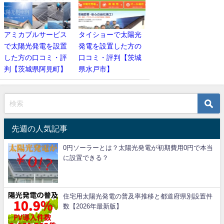
アミカブルサービス
タイショーで太陽光
で太陽光発電を設置
発電を設置した方の
した方の口コミ・評
口コミ・評判【茨城
判【茨城県阿見町】
県水戸市】
先週の人気記事
0円ソーラーとは？太陽光発電が初期費用0円で本当
に設置できる？
住宅用太陽光発電の普及率推移と都道府県別設置件
数【2026年最新版】