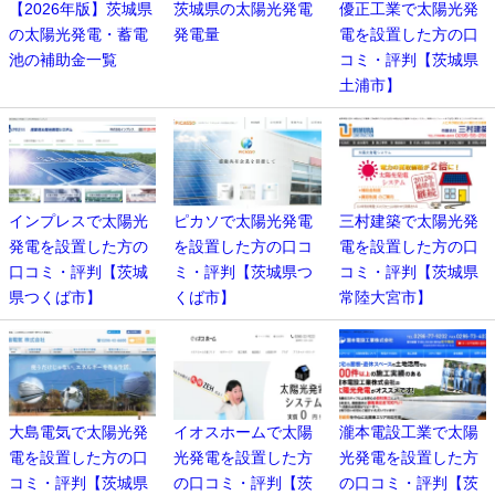
【2026年版】茨城県
茨城県の太陽光発電
優正工業で太陽光発
の太陽光発電・蓄電
発電量
電を設置した方の口
池の補助金一覧
コミ・評判【茨城県
土浦市】
インプレスで太陽光
ピカソで太陽光発電
三村建築で太陽光発
発電を設置した方の
を設置した方の口コ
電を設置した方の口
口コミ・評判【茨城
ミ・評判【茨城県つ
コミ・評判【茨城県
県つくば市】
くば市】
常陸大宮市】
大島電気で太陽光発
イオスホームで太陽
瀧本電設工業で太陽
電を設置した方の口
光発電を設置した方
光発電を設置した方
コミ・評判【茨城県
の口コミ・評判【茨
の口コミ・評判【茨