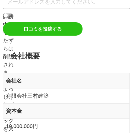
誹謗
中傷
口コミを投稿する
やい
たず
らは
会社概要
削除
され
ま
会社名
す。
よろ
有限会社三村建築
しけ
れば
資本金
チェ
ック
10,000,000円
を入