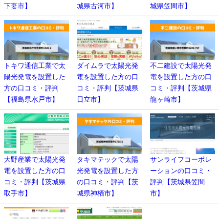
下妻市】
城県古河市】
城県笠間市】
トキワ通信工業で太
ダイムラで太陽光発
不二建設で太陽光発
陽光発電を設置した
電を設置した方の口
電を設置した方の口
方の口コミ・評判
コミ・評判【茨城県
コミ・評判【茨城県
【福島県水戸市】
日立市】
龍ヶ崎市】
大野産業で太陽光発
タキマテックで太陽
サンライフコーポレ
電を設置した方の口
光発電を設置した方
ーションの口コミ・
コミ・評判【茨城県
の口コミ・評判【茨
評判【茨城県笠間
取手市】
城県神栖市】
市】