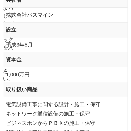
す。
よろ
株式会社パズマイン
しけ
れば
設立
チェ
ック
平成3年5月
を入
れて
資本金
くだ
さ
1,000万円
い。
取り扱い商品
電気設備工事に関する設計・施工・保守
ネットワーク通信設備の施工・保守
ビジネスホンからＰＢＸの施工・保守