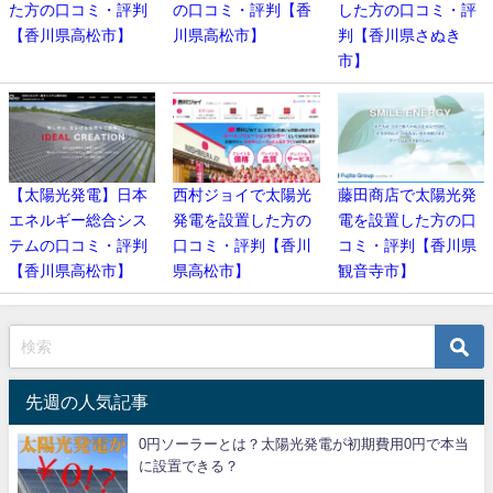
た方の口コミ・評判
の口コミ・評判【香
した方の口コミ・評
【香川県高松市】
川県高松市】
判【香川県さぬき
市】
【太陽光発電】日本
西村ジョイで太陽光
藤田商店で太陽光発
エネルギー総合シス
発電を設置した方の
電を設置した方の口
テムの口コミ・評判
口コミ・評判【香川
コミ・評判【香川県
【香川県高松市】
県高松市】
観音寺市】
先週の人気記事
0円ソーラーとは？太陽光発電が初期費用0円で本当
に設置できる？