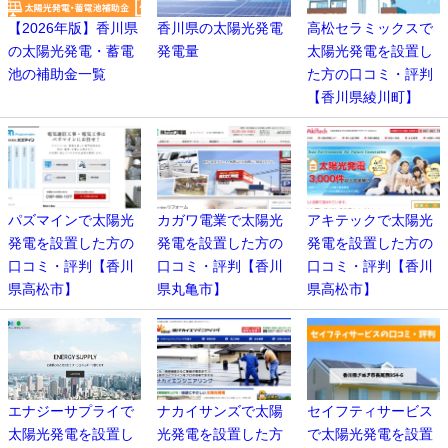
【2026年版】香川県
香川県の太陽光発電
高松セラミックスで
の太陽光発電・蓄電
発電量
太陽光発電を設置し
池の補助金一覧
た方の口コミ・評判
【香川県綾川町】
パズマインで太陽光
カガワ電業で太陽光
アキテックで太陽光
発電を設置した方の
発電を設置した方の
発電を設置した方の
口コミ・評判【香川
口コミ・評判【香川
口コミ・評判【香川
県高松市】
県丸亀市】
県高松市】
エナジーサプライで
ナカイサンズで太陽
セイフティサービス
太陽光発電を設置し
光発電を設置した方
で太陽光発電を設置