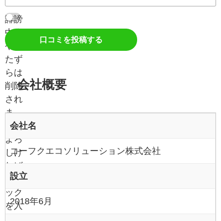
誹謗
中傷
口コミを投稿する
やい
たず
らは
会社概要
削除
され
ま
会社名
す。
よろ
コーフクエコソリューション株式会社
しけ
れば
設立
チェ
ック
2018年6月
を入
れて