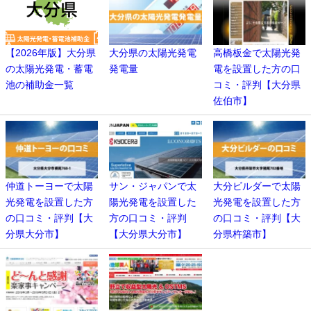
【2026年版】大分県
大分県の太陽光発電
高橋板金で太陽光発
の太陽光発電・蓄電
発電量
電を設置した方の口
池の補助金一覧
コミ・評判【大分県
佐伯市】
仲道トーヨーで太陽
サン・ジャパンで太
大分ビルダーで太陽
光発電を設置した方
陽光発電を設置した
光発電を設置した方
の口コミ・評判【大
方の口コミ・評判
の口コミ・評判【大
分県大分市】
【大分県大分市】
分県杵築市】