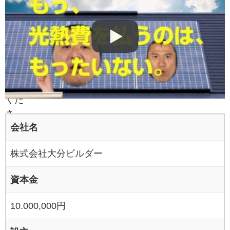
よろ
しけ
れば
チェ
ック
を入
れて
くだ
さ
会社名
い。
株式会社大分ビルダー
資本金
10.000,000円