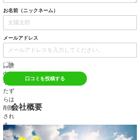
お名前（ニックネーム）
メールアドレス
誹謗
中傷
口コミを投稿する
やい
たず
らは
会社概要
削除
され
ま
す。