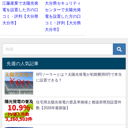
江藤産業で太陽光発
大分県セキュリティ
電を設置した方の口
センターで太陽光発
コミ・評判【大分県
電を設置した方の口
大分市】
コミ・評判【大分県
大分市】
先週の人気記事
0円ソーラーとは？太陽光発電が初期費用0円で本当
に設置できる？
住宅用太陽光発電の普及率推移と都道府県別設置件
数【2026年最新版】