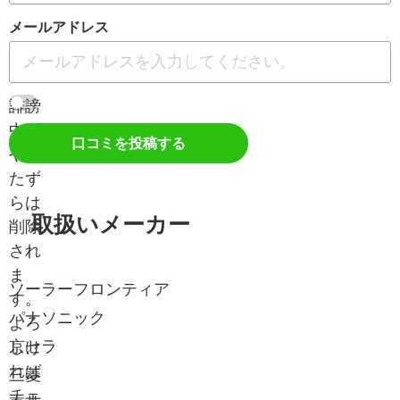
メールアドレス
誹謗
中傷
口コミを投稿する
やい
たず
らは
取扱いメーカー
削除
され
ま
ソーラーフロンティア
す。
パナソニック
よろ
京セラ
しけ
れば
三菱
チェ