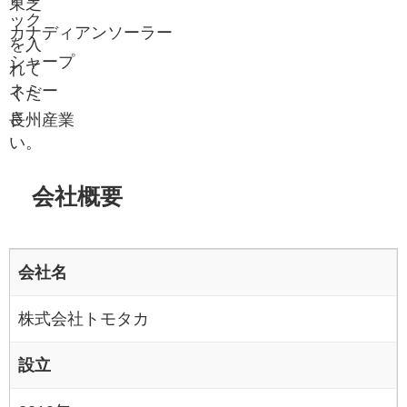
東芝
ック
カナディアンソーラー
を入
シャープ
れて
ネミー
くだ
さ
長州産業
い。
会社概要
会社名
株式会社トモタカ
設立