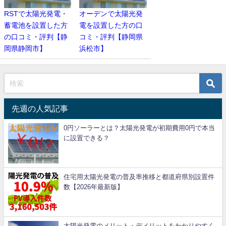
RSTで太陽光発電・
オーデンで太陽光発
蓄電池を設置した方
電を設置した方の口
の口コミ・評判【静
コミ・評判【静岡県
岡県静岡市】
浜松市】
先週の人気記事
0円ソーラーとは？太陽光発電が初期費用0円で本当
に設置できる？
住宅用太陽光発電の普及率推移と都道府県別設置件
数【2026年最新版】
太陽光発電のメリット・デメリットをわかりやすく